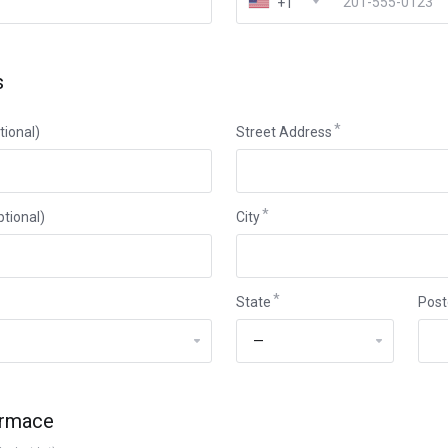
+1
s
ional)
Street Address
ptional)
City
State
Post
ormace