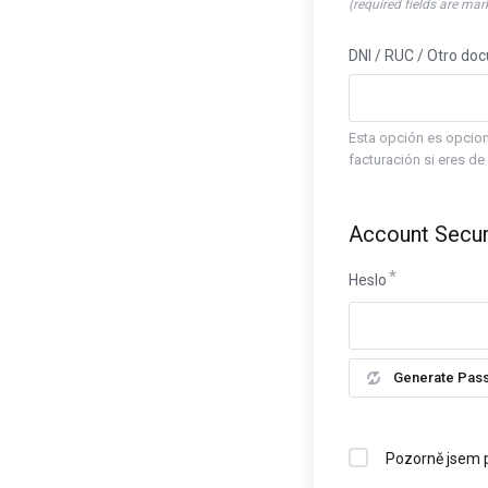
(required fields are mar
DNI / RUC / Otro do
Esta opción es opcion
facturación si eres de
Account Secur
Heslo
Generate Pas
Pozorně jsem 