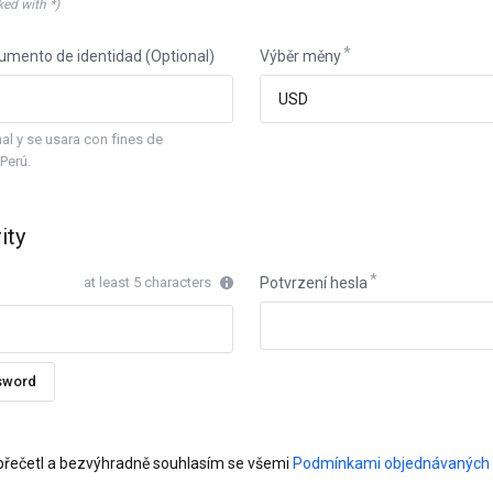
ked with *)
cumento de identidad (Optional)
Výběr měny
al y se usara con fines de
 Perú.
ity
at least 5 characters
Potvrzení hesla
sword
přečetl a bezvýhradně souhlasím se všemi
Podmínkami objednávaných s