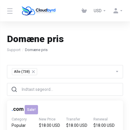
USD
Domæne pris
Support
Domæne pris
Alle (738)
×
.
com
Sale!
Category
New Price
Transfer
Renewal
Popular
$18.00 USD
$18.00 USD
$18.00 USD