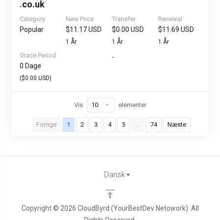
.
co.uk
Category
New Price
Transfer
Renewal
Popular
$11.17 USD
$0.00 USD
$11.69 USD
1 År
1 År
1 År
Grace Period
-
0 Dage
($0.00 USD)
Vis
elementer
Forrige
1
2
3
4
5
…
74
Næste
Dansk
Copyright © 2026 CloudByrd (YourBestDev Netowork). All