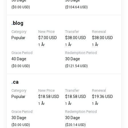
30 Dage
30 Dage
($0.00 USD)
($104.64 USD)
.
blog
Category
New Price
Transfer
Renewal
Popular
$7.00 USD
$38.00 USD
$38.00 USD
1 År
1 År
1 År
Grace Period
Redemption Period
40 Dage
30 Dage
($0.00 USD)
($121.54 USD)
.
ca
Category
New Price
Transfer
Renewal
Popular
$18.58 USD
$18.58 USD
$19.36 USD
1 År
1 År
1 År
Grace Period
Redemption Period
30 Dage
30 Dage
($0.00 USD)
($20.14 USD)