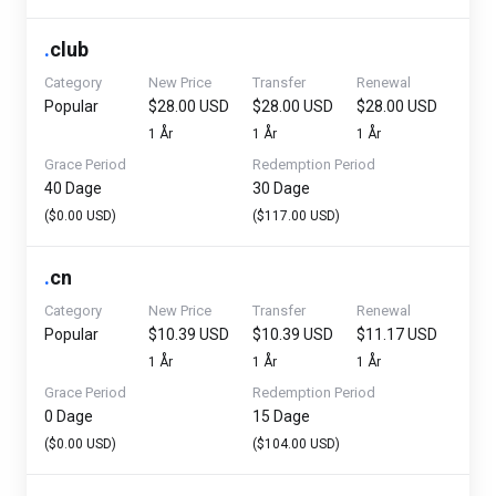
.
club
Category
New Price
Transfer
Renewal
Popular
$28.00 USD
$28.00 USD
$28.00 USD
1 År
1 År
1 År
Grace Period
Redemption Period
40 Dage
30 Dage
($0.00 USD)
($117.00 USD)
.
cn
Category
New Price
Transfer
Renewal
Popular
$10.39 USD
$10.39 USD
$11.17 USD
1 År
1 År
1 År
Grace Period
Redemption Period
0 Dage
15 Dage
($0.00 USD)
($104.00 USD)